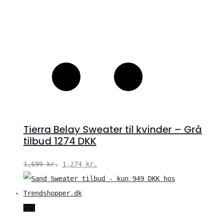
Tierra Belay Sweater til kvinder – Grå
tilbud 1274 DKK
Den
Den
1,699
kr.
1,274
kr.
oprindelige
aktuelle
pris
pris
var:
er:
32%