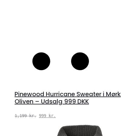
Pinewood Hurricane Sweater i Mørk
Oliven – Udsalg 999 DKK
Den
Den
1,199
kr.
999
kr.
oprindelige
aktuelle
pris
pris