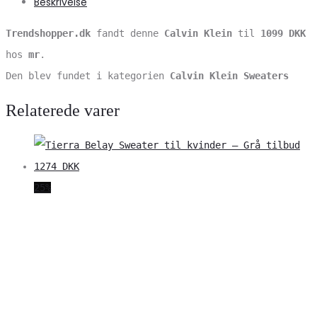
Beskrivelse
Trendshopper.dk
fandt denne
Calvin Klein
til
1099 DKK
hos
mr
.
Den blev fundet i kategorien
Calvin Klein Sweaters
Relaterede varer
25%
V
S