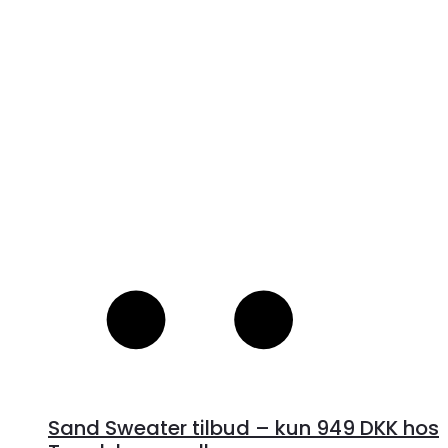
1,699 kr..
1,274 kr..
V
S
Sand Sweater tilbud – kun 949 DKK hos