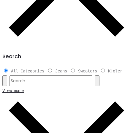
Search
All Categories
Jeans
Sweaters
Kjoler
View more