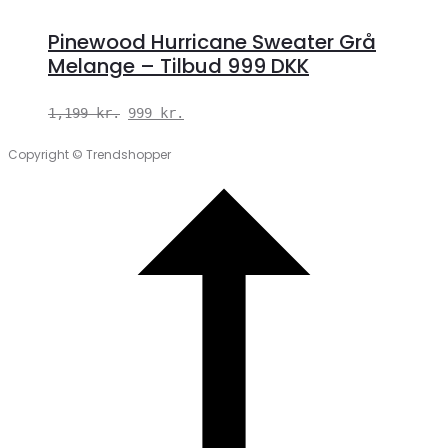
Pinewood Hurricane Sweater Grå
Melange – Tilbud 999 DKK
Den
Den
1,199
kr.
999
kr.
oprindelige
aktuelle
Copyright © Trendshopper
pris
pris
var:
er:
1,199 kr..
999 kr..