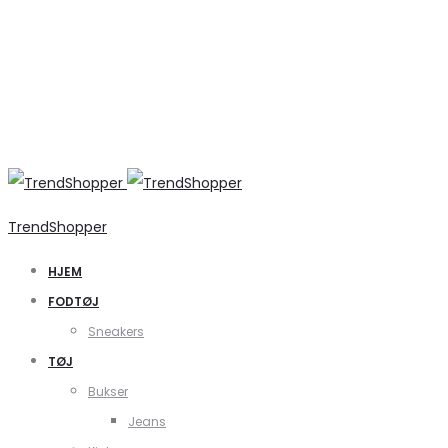
TrendShopper
HJEM
FODTØJ
Sneakers
TØJ
Bukser
Jeans