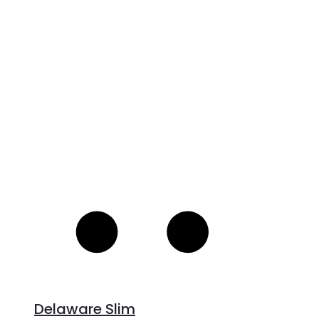
V
S
Delaware Slim