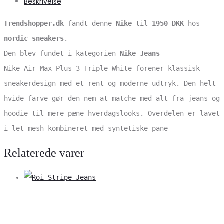
Beskrivelse
Trendshopper.dk
fandt denne
Nike
til
1950 DKK
hos
nordic sneakers
.
Den blev fundet i kategorien
Nike Jeans
Nike Air Max Plus 3 Triple White forener klassisk
sneakerdesign med et rent og moderne udtryk. Den helt
hvide farve gør den nem at matche med alt fra jeans og
hoodie til mere pæne hverdagslooks. Overdelen er lavet
i let mesh kombineret med syntetiske pane
Relaterede varer
V
S