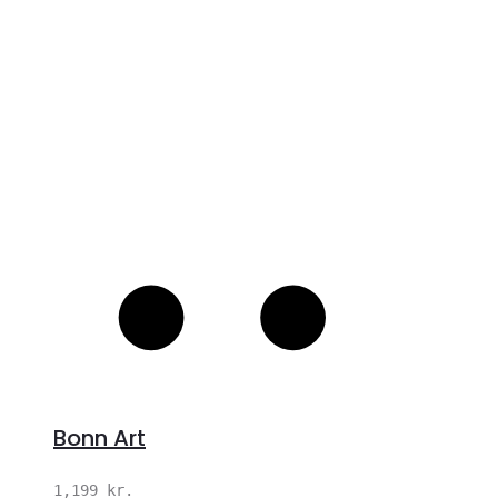
S
Bonn Art
1,199
kr.