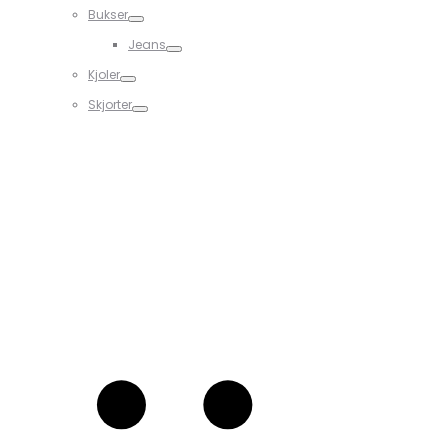
Bukser
Jeans
Kjoler
Skjorter