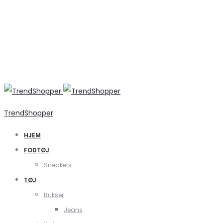
TrendShopper
HJEM
FODTØJ
Sneakers
TØJ
Bukser
Jeans