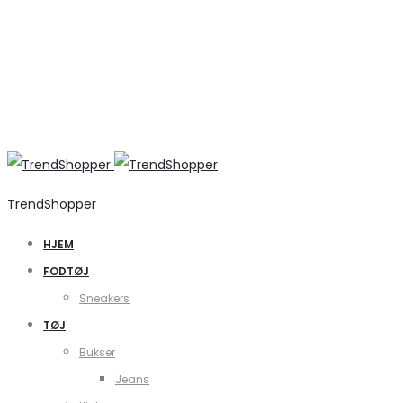
TrendShopper
HJEM
FODTØJ
Sneakers
TØJ
Bukser
Jeans