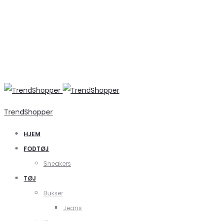
TrendShopper
HJEM
FODTØJ
Sneakers
TØJ
Bukser
Jeans