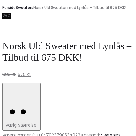
Forside
Sweaters
Norsk Uld Sweater med Lynlås – Tilbud til 675 DKK!
25%
Norsk Uld Sweater med Lynlås –
Tilbud til 675 DKK!
Den
Den
900
kr.
675
kr.
oprindelige
aktuelle
pris
pris
var:
er:
900 kr..
675 kr..
Vælg Størrelse
Varenummer (SKU):
7023790534022
Kategori:
Sweaters