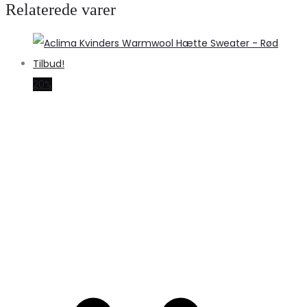
Relaterede varer
20%
S