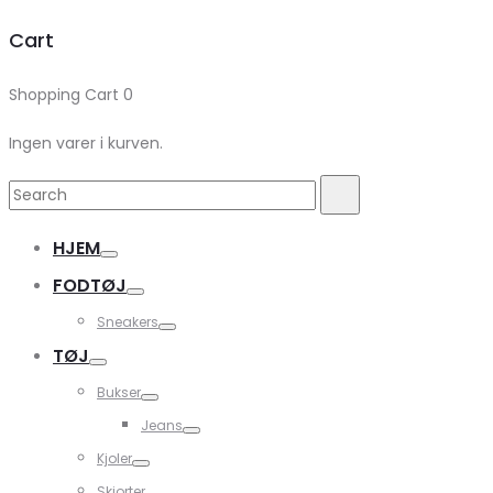
Cart
Shopping Cart
0
Ingen varer i kurven.
Search
Search
for:
HJEM
FODTØJ
Sneakers
TØJ
Bukser
Jeans
Kjoler
Skjorter