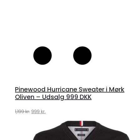
Pinewood Hurricane Sweater i Mørk
Oliven – Udsalg 999 DKK
Den
Den
1,199
kr.
999
kr.
oprindelige
aktuelle
pris
pris
var:
er: