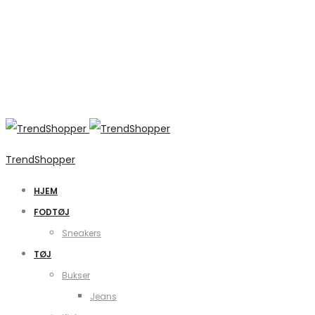
TrendShopper
HJEM
FODTØJ
Sneakers
TØJ
Bukser
Jeans