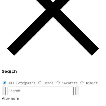
Search
All Categories
Jeans
Sweaters
Kjoler
View more