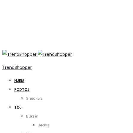
TrendShopper
HJEM
FODTØJ
Sneakers
TØJ
Bukser
Jeans