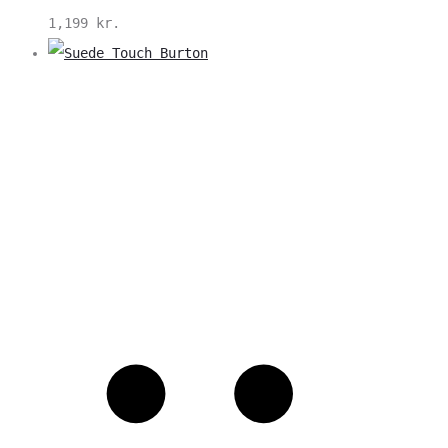
1,199
kr.
V
S