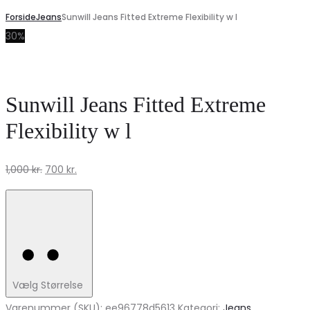
Forside
Jeans
Sunwill Jeans Fitted Extreme Flexibility w l
30%
Sunwill Jeans Fitted Extreme
Flexibility w l
Den
Den
1,000
kr.
700
kr.
oprindelige
aktuelle
pris
pris
var:
er:
1,000 kr..
700 kr..
Vælg Størrelse
Varenummer (SKU):
ee96778d5613
Kategori:
Jeans