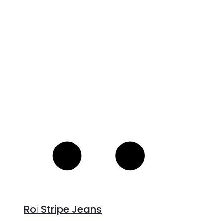
V
S
Roi Stripe Jeans