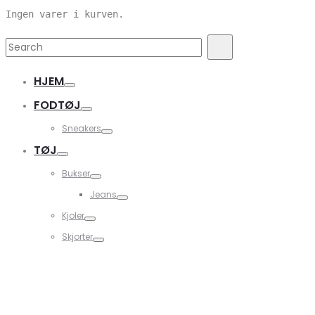
Ingen varer i kurven.
Search
Search
for:
HJEM
FODTØJ
Sneakers
TØJ
Bukser
Jeans
Kjoler
Skjorter