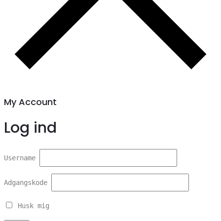
My Account
Log ind
Username
Adgangskode
Husk mig