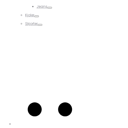
Jeans
Kjoler
Skjorter