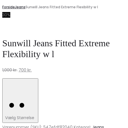
Forside
Jeans
Sunwill Jeans Fitted Extreme Flexibility w l
30%
Sunwill Jeans Fitted Extreme
Flexibility w l
Den
Den
1,000
kr.
700
kr.
oprindelige
aktuelle
pris
pris
var:
er:
1,000 kr..
700 kr..
Vælg Størrelse
Varenummer (SKU):
547efdf82040
Kategori:
Jeans