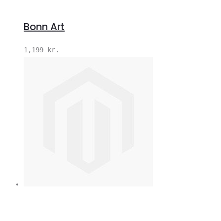
Bonn Art
1,199
kr.
V
S