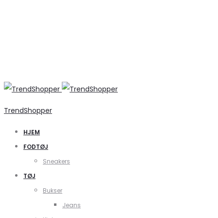
TrendShopper
HJEM
FODTØJ
Sneakers
TØJ
Bukser
Jeans