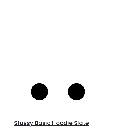
V
S
Stussy Basic Hoodie Slate