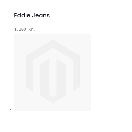
Eddie Jeans
1,200
kr.
V
S