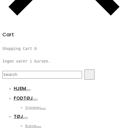
Cart
Shopping Cart
0
Ingen varer i kurven.
Search
Search
for:
HJEM
FODTØJ
Sneakers
TØJ
Bukser