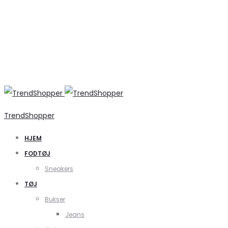
TrendShopper
HJEM
FODTØJ
Sneakers
TØJ
Bukser
Jeans