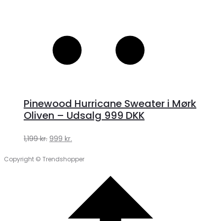
Pinewood Hurricane Sweater i Mørk
Oliven – Udsalg 999 DKK
Den
Den
1,199
kr.
999
kr.
oprindelige
aktuelle
Copyright © Trendshopper
pris
pris
var:
er:
1,199 kr..
999 kr..