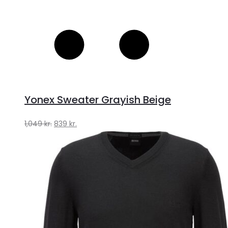
Yonex Sweater Grayish Beige
Den
Den
1,049
kr.
839
kr.
oprindelige
aktuelle
pris
pris
var:
er:
1,049 kr..
839 kr..