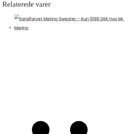
Relaterede varer
S