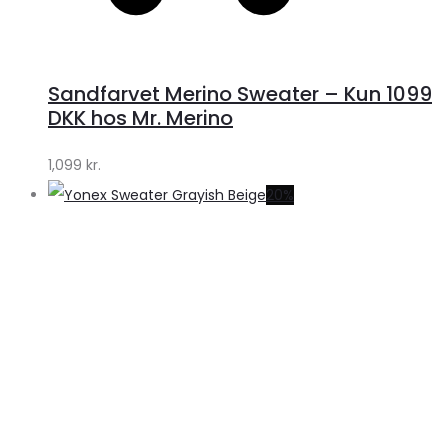
Sandfarvet Merino Sweater – Kun 1099
DKK hos Mr. Merino
1,099
kr.
20%
S