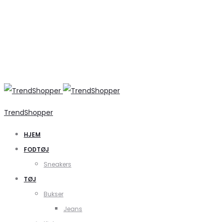
TrendShopper
HJEM
FODTØJ
Sneakers
TØJ
Bukser
Jeans