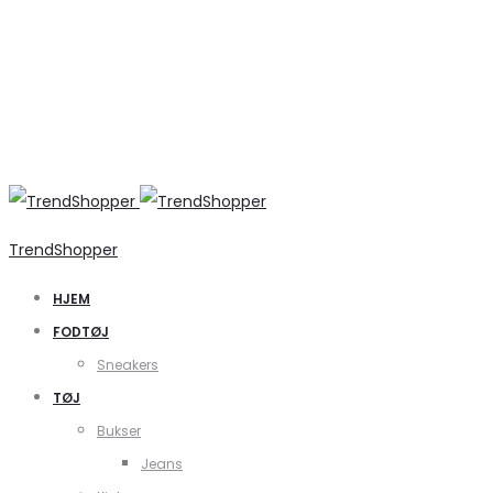
TrendShopper
HJEM
FODTØJ
Sneakers
TØJ
Bukser
Jeans