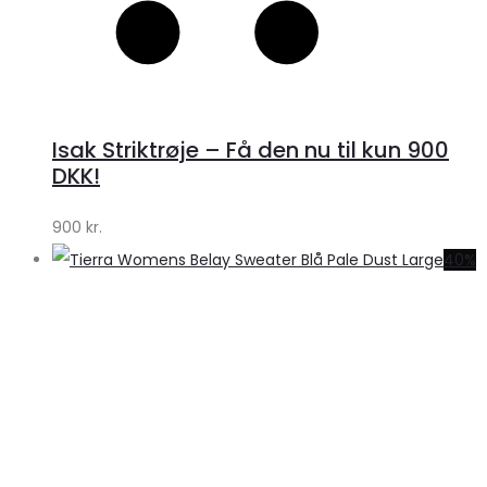
Isak Striktrøje – Få den nu til kun 900
DKK!
900
kr.
40%
S