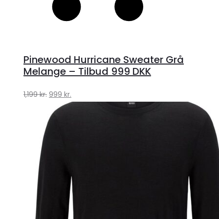
Pinewood Hurricane Sweater Grå
Melange – Tilbud 999 DKK
Den
Den
1,199
kr.
999
kr.
oprindelige
aktuelle
pris
pris
var:
er:
1,199 kr..
999 kr..