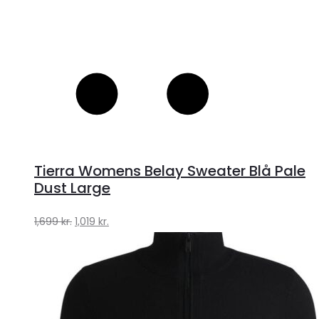
Tierra Womens Belay Sweater Blå Pale
Dust Large
Den
Den
1,699
kr.
1,019
kr.
oprindelige
aktuelle
pris
pris
var:
er:
1,699 kr..
1,019 kr..