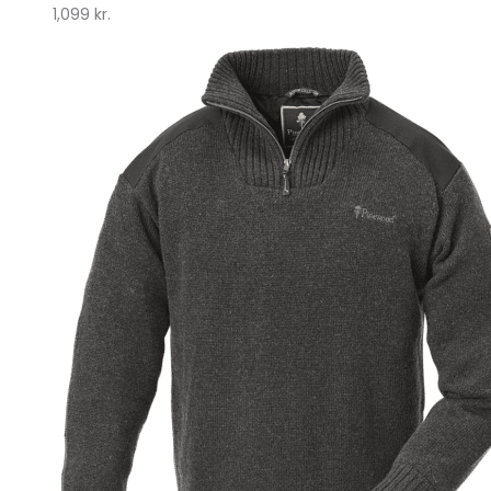
1,099
kr.