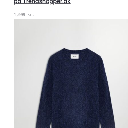
på Trendshopper.dk
1,099
kr.