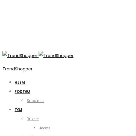
TrendShopper
HJEM
FODTØJ
Sneakers
TØJ
Bukser
Jeans