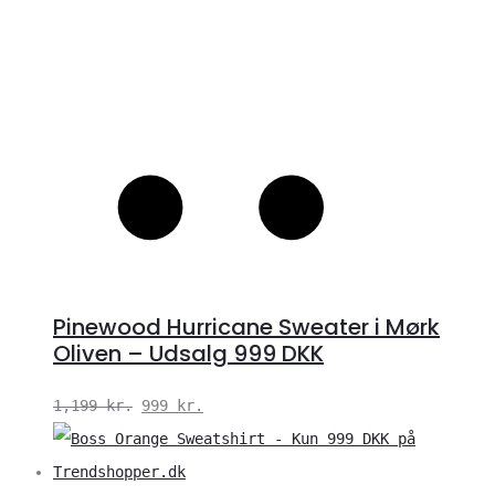
Pinewood Hurricane Sweater i Mørk
Oliven – Udsalg 999 DKK
Den
Den
1,199
kr.
999
kr.
oprindelige
aktuelle
pris
pris