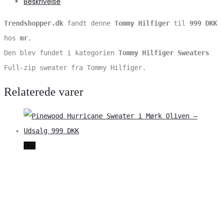
Beskrivelse
Trendshopper.dk
fandt denne
Tommy Hilfiger
til
999 DKK
hos
mr
.
Den blev fundet i kategorien
Tommy Hilfiger Sweaters
Full-zip sweater fra Tommy Hilfiger.
Relaterede varer
17%
V
S