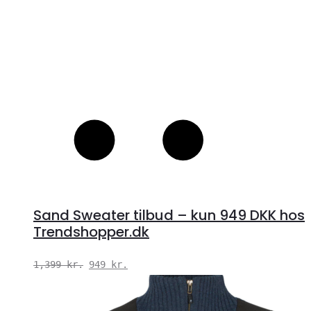
Sand Sweater tilbud – kun 949 DKK hos
Trendshopper.dk
Den
Den
1,399
kr.
949
kr.
oprindelige
aktuelle
pris
pris