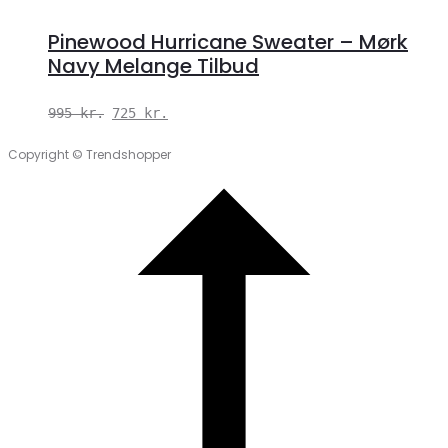
Pinewood Hurricane Sweater – Mørk
Navy Melange Tilbud
Den
Den
995
kr.
725
kr.
oprindelige
aktuelle
Copyright © Trendshopper
pris
pris
var:
er:
995 kr..
725 kr..