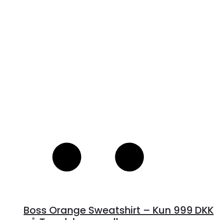
var:
er:
V
1,199 kr..
999 kr..
S
Boss Orange Sweatshirt – Kun 999 DKK