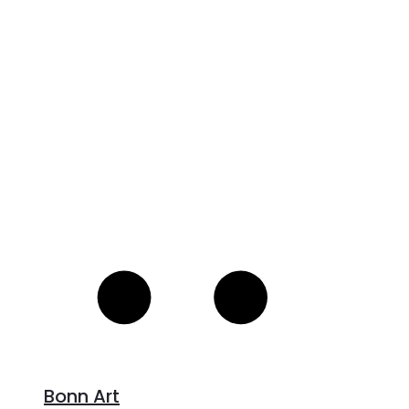
V
S
Bonn Art