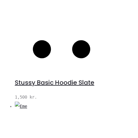
Stussy Basic Hoodie Slate
1,500
kr.
V
S