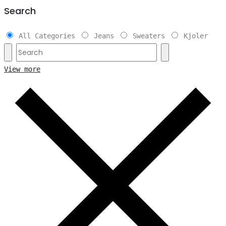
Search
All Categories
Jeans
Sweaters
Kjoler
View more