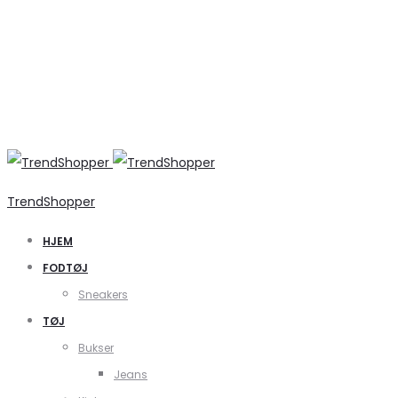
TrendShopper
HJEM
FODTØJ
Sneakers
TØJ
Bukser
Jeans