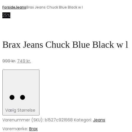
Forside
Jeans
Brax Jeans Chuck Blue Black w l
25%
Brax Jeans Chuck Blue Black w l
Den
Den
999
kr.
749
kr.
oprindelige
aktuelle
pris
pris
var:
er:
999 kr..
749 kr..
Vælg Størrelse
Varenummer (SKU):
b1527c921668
Kategori:
Jeans
Varemærke:
Brax