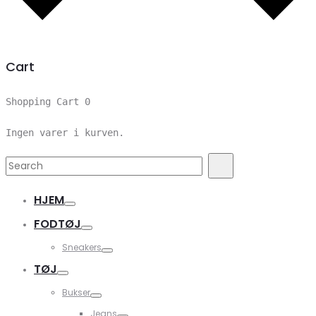
Cart
Shopping Cart
0
Ingen varer i kurven.
Search
Search
for:
HJEM
FODTØJ
Sneakers
TØJ
Bukser
Jeans