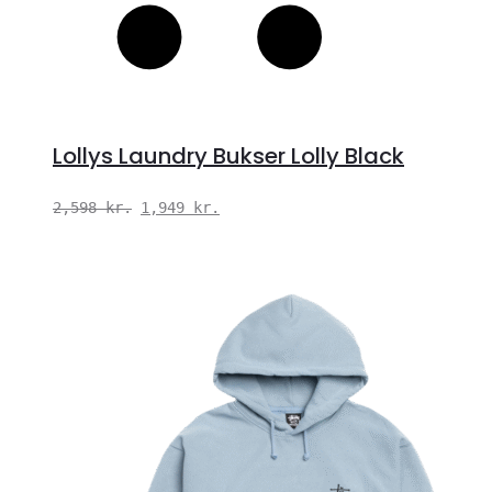
Lollys Laundry Bukser Lolly Black
Den
Den
2,598
kr.
1,949
kr.
oprindelige
aktuelle
pris
pris
var:
er:
2,598 kr..
1,949 kr..