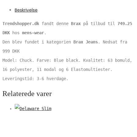
Beskrivelse
Trendshopper.dk
fandt denne
Brax
på tilbud til
749.25
DKK
hos
mens-wear
.
Den blev fundet i kategorien
Brax Jeans
. Nedsat fra
999 DKK
Model: Chuck. Farve: Blue black. Kvalitet: 63 bomuld,
16 polyester, 11 modal og 6 Elastomultiester.
Leveringstid: 3-6 hverdage.
Relaterede varer
V
S