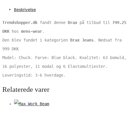
Beskrivelse
Trendshopper.dk
fandt denne
Brax
på tilbud til
749.25
DKK
hos
mens-wear
.
Den blev fundet i kategorien
Brax Jeans
. Nedsat fra
999 DKK
Model: Chuck. Farve: Blue black. Kvalitet: 63 bomuld,
16 polyester, 11 modal og 6 Elastomultiester.
Leveringstid: 3-6 hverdage.
Relaterede varer
V
S