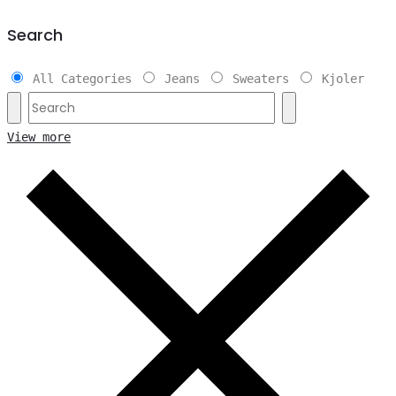
Search
All Categories
Jeans
Sweaters
Kjoler
View more