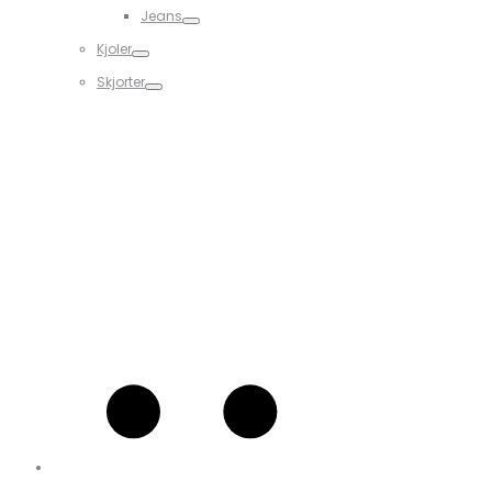
Jeans
Kjoler
Skjorter