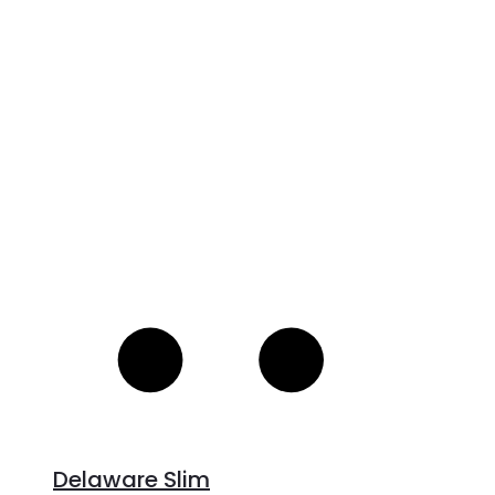
V
S
Delaware Slim