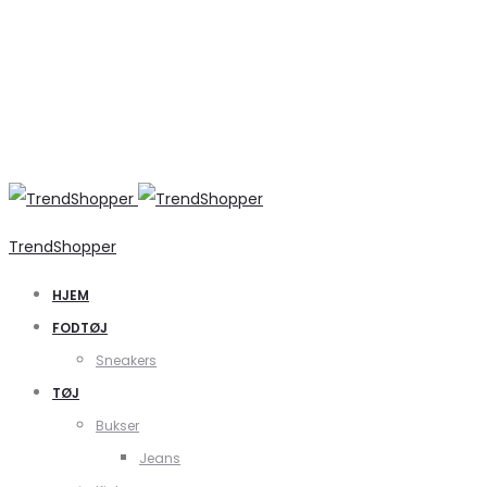
TrendShopper
HJEM
FODTØJ
Sneakers
TØJ
Bukser
Jeans