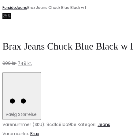
Forside
Jeans
Brax Jeans Chuck Blue Black w l
25%
Brax Jeans Chuck Blue Black w l
Den
Den
999
kr.
749
kr.
oprindelige
aktuelle
pris
pris
var:
er:
999 kr..
749 kr..
Vælg Størrelse
Varenummer (SKU):
8cd1c91ba9be
Kategori:
Jeans
Varemærke:
Brax