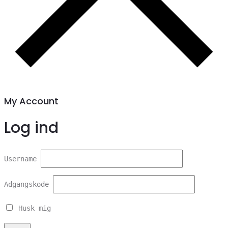
My Account
Log ind
Username
Adgangskode
Husk mig