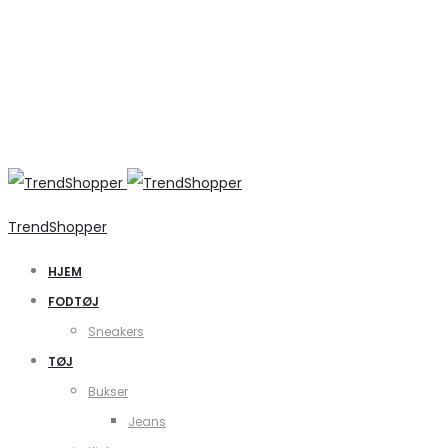
TrendShopper
HJEM
FODTØJ
Sneakers
TØJ
Bukser
Jeans