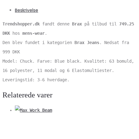
Beskrivelse
Trendshopper.dk
fandt denne
Brax
på tilbud til
749.25
DKK
hos
mens-wear
.
Den blev fundet i kategorien
Brax Jeans
. Nedsat fra
999 DKK
Model: Chuck. Farve: Blue black. Kvalitet: 63 bomuld,
16 polyester, 11 modal og 6 Elastomultiester.
Leveringstid: 3-6 hverdage.
Relaterede varer
V
S