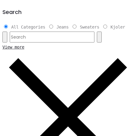
Search
All Categories
Jeans
Sweaters
Kjoler
View more