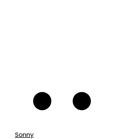
V
S
Sonny