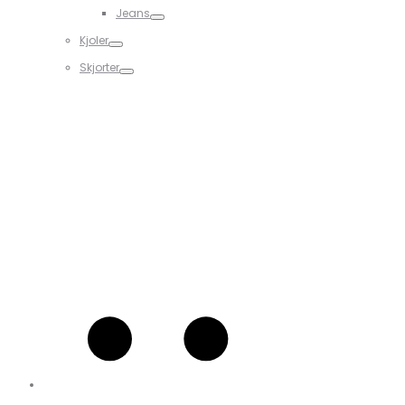
Jeans
Kjoler
Skjorter