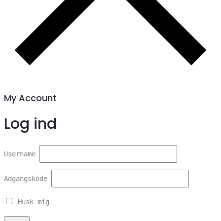
My Account
Log ind
Username
Adgangskode
Husk mig