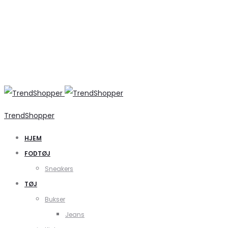
TrendShopper
HJEM
FODTØJ
Sneakers
TØJ
Bukser
Jeans