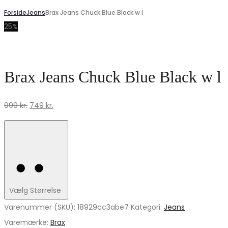
Forside
Jeans
Brax Jeans Chuck Blue Black w l
25%
Brax Jeans Chuck Blue Black w l
Den
Den
999
kr.
749
kr.
oprindelige
aktuelle
pris
pris
var:
er:
999 kr..
749 kr..
Vælg Størrelse
Varenummer (SKU):
18929cc3abe7
Kategori:
Jeans
Varemærke:
Brax