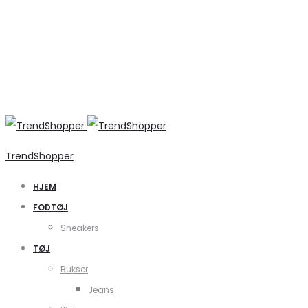
TrendShopper
HJEM
FODTØJ
Sneakers
TØJ
Bukser
Jeans