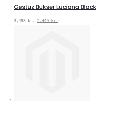
Gestuz Bukser Luciana Black
Den
Den
3,498
kr.
2,449
kr.
oprindelige
aktuelle
pris
pris
var:
er:
3,498 kr..
2,449 kr..
V
S