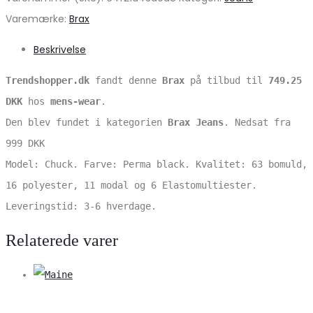
Varemærke:
Brax
Beskrivelse
Trendshopper.dk
fandt denne
Brax
på tilbud til
749.25
DKK
hos
mens-wear
.
Den blev fundet i kategorien
Brax Jeans
. Nedsat fra
999 DKK
Model: Chuck. Farve: Perma black. Kvalitet: 63 bomuld,
16 polyester, 11 modal og 6 Elastomultiester.
Leveringstid: 3-6 hverdage.
Relaterede varer
V