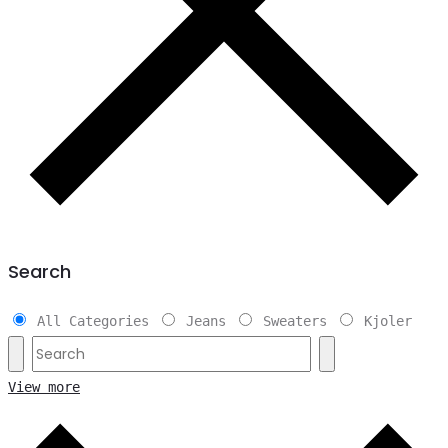
Search
All Categories
Jeans
Sweaters
Kjoler
View more