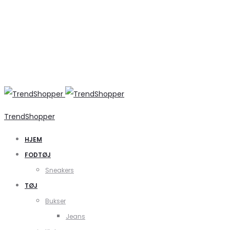
TrendShopper
HJEM
FODTØJ
Sneakers
TØJ
Bukser
Jeans