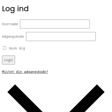
Log ind
Username
Adgangskode
Husk mig
Login
Mistet din adgangskode?