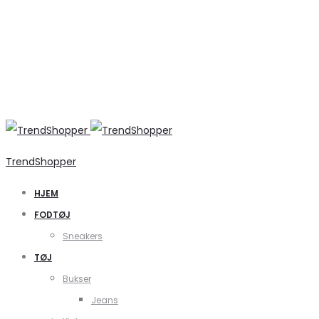
TrendShopper
HJEM
FODTØJ
Sneakers
TØJ
Bukser
Jeans