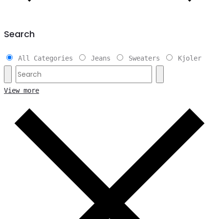
Search
All Categories
Jeans
Sweaters
Kjoler
View more