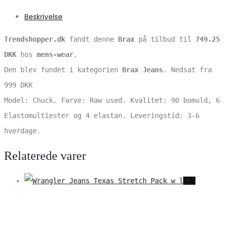
Beskrivelse
Trendshopper.dk
fandt denne
Brax
på tilbud til
749.25
DKK
hos
mens-wear
.
Den blev fundet i kategorien
Brax Jeans
. Nedsat fra
999 DKK
Model: Chuck. Farve: Raw used. Kvalitet: 90 bomuld, 6
Elastomultiester og 4 elastan. Leveringstid: 3-6
hverdage.
Relaterede varer
36%
V
S