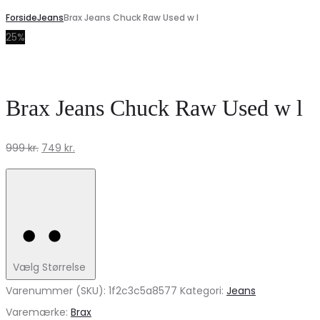
Forside
Jeans
Brax Jeans Chuck Raw Used w l
25%
Brax Jeans Chuck Raw Used w l
Den
Den
999
kr.
749
kr.
oprindelige
aktuelle
pris
pris
var:
er:
999 kr..
749 kr..
Vælg Størrelse
Varenummer (SKU):
1f2c3c5a8577
Kategori:
Jeans
Varemærke:
Brax