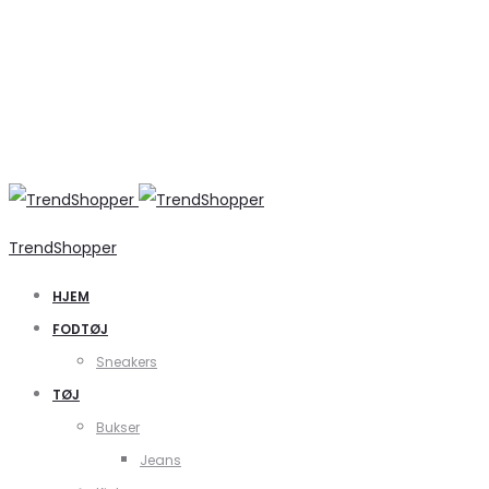
TrendShopper
HJEM
FODTØJ
Sneakers
TØJ
Bukser
Jeans