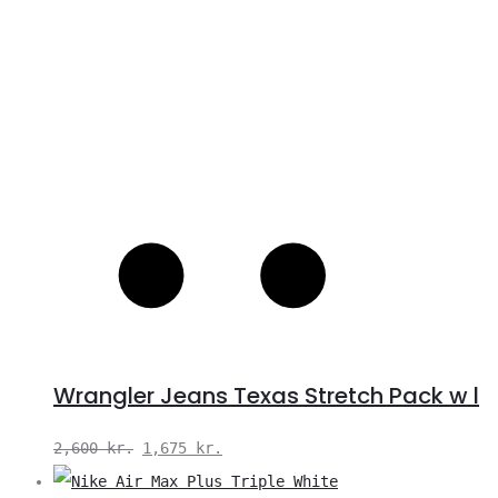
Wrangler Jeans Texas Stretch Pack w l
Den
Den
2,600
kr.
1,675
kr.
oprindelige
aktuelle