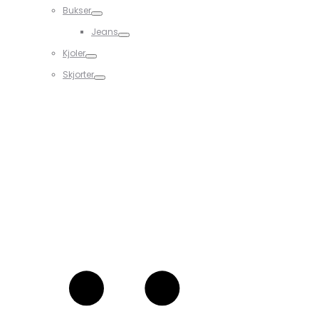
Bukser
Jeans
Kjoler
Skjorter