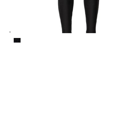
25%
V
S