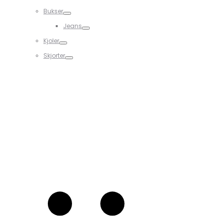
Bukser
Jeans
Kjoler
Skjorter