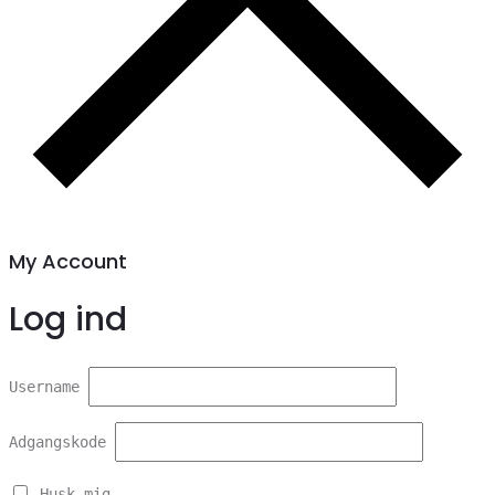
My Account
Log ind
Username
Adgangskode
Husk mig