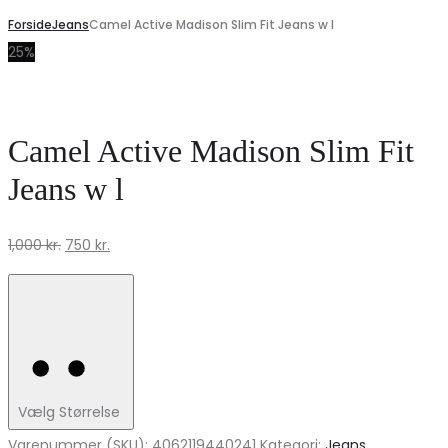
Forside
Jeans
Camel Active Madison Slim Fit Jeans w l
25%
Camel Active Madison Slim Fit
Jeans w l
Den
Den
1,000
kr.
750
kr.
oprindelige
aktuelle
pris
pris
var:
er:
1,000 kr..
750 kr..
Vælg Størrelse
Varenummer (SKU):
4062119440241
Kategori:
Jeans