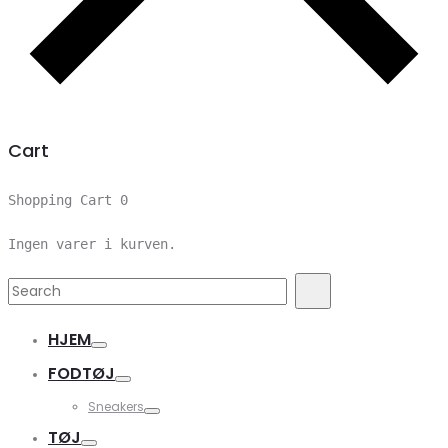
Cart
Shopping Cart
0
Ingen varer i kurven.
Search
Search
for:
HJEM
FODTØJ
Sneakers
TØJ