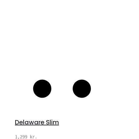
S
Delaware Slim
1,299
kr.