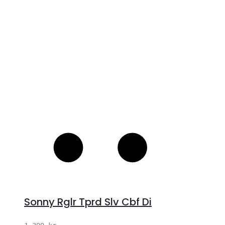
S
Sonny Rglr Tprd Slv Cbf Di