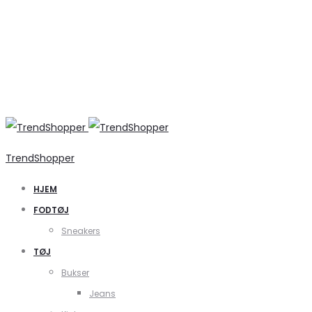
TrendShopper
HJEM
FODTØJ
Sneakers
TØJ
Bukser
Jeans