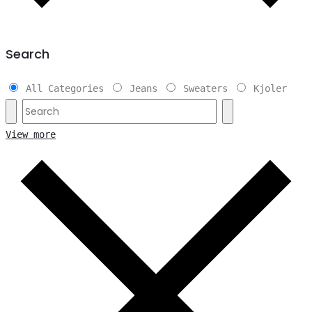
Search
All Categories
Jeans
Sweaters
Kjoler
View more