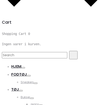
Cart
Shopping Cart
0
Ingen varer i kurven.
Search
Search
for:
HJEM
FODTØJ
Sneakers
TØJ
Bukser
Jeans