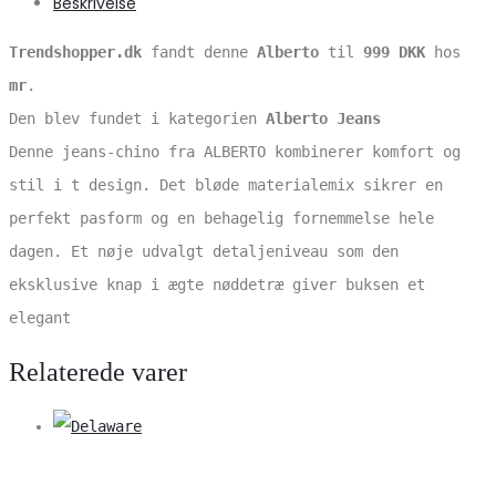
Beskrivelse
Trendshopper.dk
fandt denne
Alberto
til
999 DKK
hos
mr
.
Den blev fundet i kategorien
Alberto Jeans
Denne jeans-chino fra ALBERTO kombinerer komfort og
stil i t design. Det bløde materialemix sikrer en
perfekt pasform og en behagelig fornemmelse hele
dagen. Et nøje udvalgt detaljeniveau som den
eksklusive knap i ægte nøddetræ giver buksen et
elegant
Relaterede varer
V
S