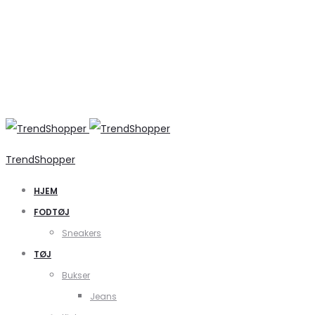
TrendShopper
HJEM
FODTØJ
Sneakers
TØJ
Bukser
Jeans