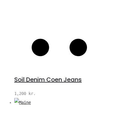
Soil Denim Coen Jeans
1,200
kr.
V
S