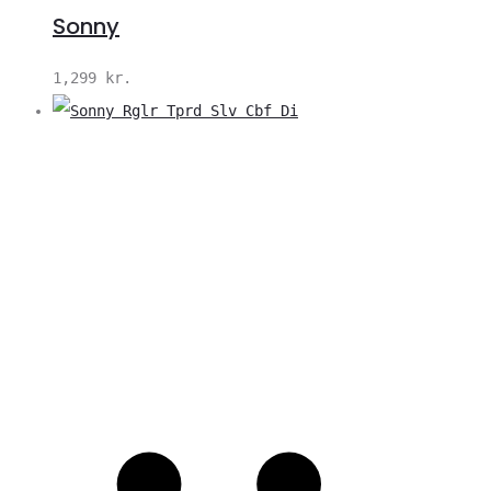
Sonny
1,299
kr.
V
S