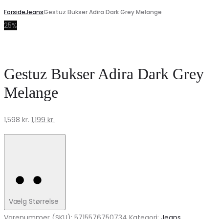
Forside
Jeans
Gestuz Bukser Adira Dark Grey Melange
25%
Gestuz Bukser Adira Dark Grey
Melange
Den
Den
1,598
kr.
1,199
kr.
oprindelige
aktuelle
pris
pris
var:
er:
1,598 kr..
1,199 kr..
Vælg Størrelse
Varenummer (SKU):
5715576750734
Kategori:
Jeans