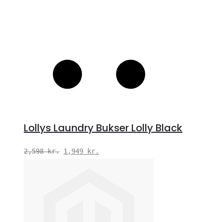
Lollys Laundry Bukser Lolly Black
Den
Den
2,598
kr.
1,949
kr.
oprindelige
aktuelle
pris
pris
var:
er:
2,598 kr..
1,949 kr..