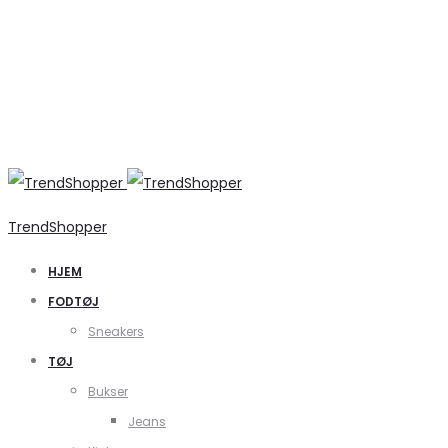
TrendShopper
HJEM
FODTØJ
Sneakers
TØJ
Bukser
Jeans