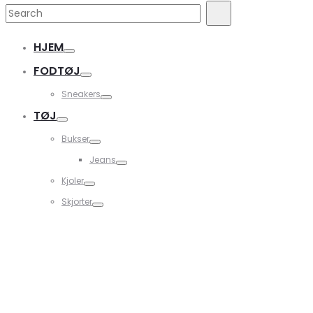
Search
Search
for:
HJEM
FODTØJ
Sneakers
TØJ
Bukser
Jeans
Kjoler
Skjorter