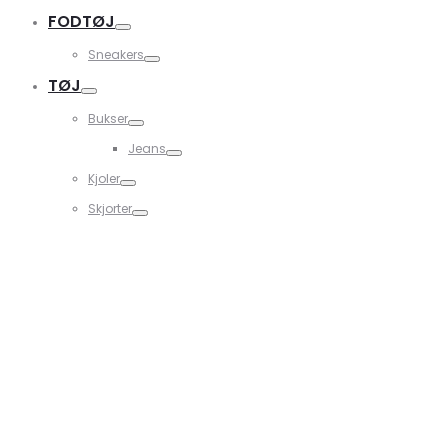
FODTØJ
Sneakers
TØJ
Bukser
Jeans
Kjoler
Skjorter