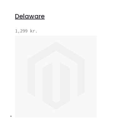
Delaware
1,299
kr.
V
S