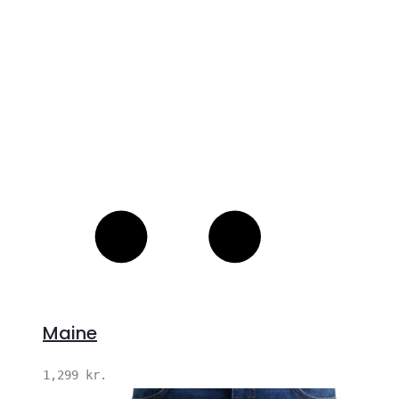
Maine
1,299
kr.