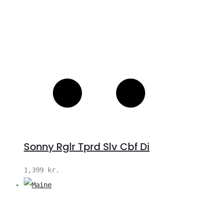
Sonny Rglr Tprd Slv Cbf Di
1,399
kr.
V
S