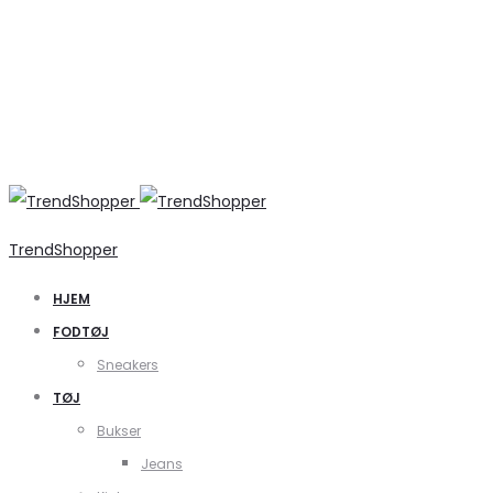
TrendShopper
HJEM
FODTØJ
Sneakers
TØJ
Bukser
Jeans