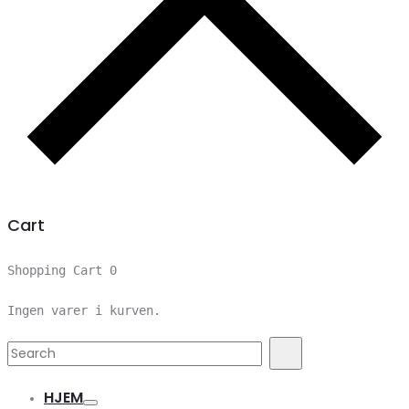
Cart
Shopping Cart
0
Ingen varer i kurven.
Search
Search
for:
HJEM