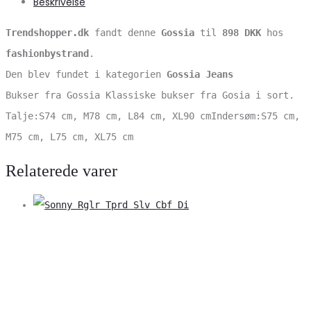
Beskrivelse
Trendshopper.dk
fandt denne
Gossia
til
898 DKK
hos
fashionbystrand
.
Den blev fundet i kategorien
Gossia Jeans
Bukser fra Gossia Klassiske bukser fra Gosia i sort.
Talje:S74 cm, M78 cm, L84 cm, XL90 cmIndersøm:S75 cm,
M75 cm, L75 cm, XL75 cm
Relaterede varer
V
S