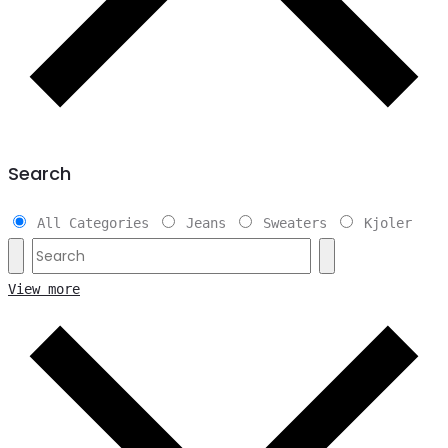
Search
All Categories
Jeans
Sweaters
Kjoler
View more