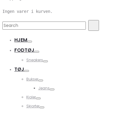
Ingen varer i kurven.
Search
Search
for:
HJEM
FODTØJ
Sneakers
TØJ
Bukser
Jeans
Kjoler
Skjorter