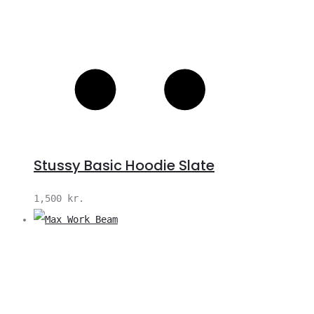
Stussy Basic Hoodie Slate
1,500
kr.
V
S