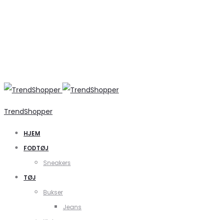
TrendShopper
HJEM
FODTØJ
Sneakers
TØJ
Bukser
Jeans