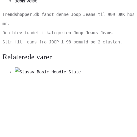
Beskrivelse
Trendshopper.dk
fandt denne
Joop Jeans
til
999 DKK
hos
mr
.
Den blev fundet i kategorien
Joop Jeans Jeans
Slim fit jeans fra JOOP i 98 bomuld og 2 elastan.
Relaterede varer
V
S