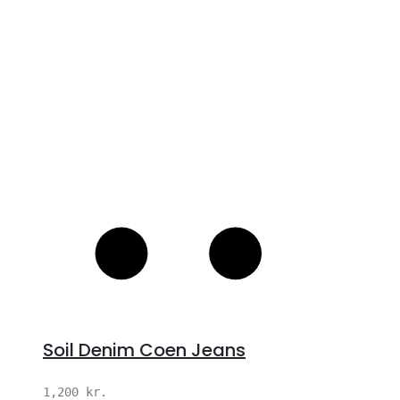
S
Soil Denim Coen Jeans
1,200
kr.