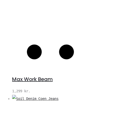
Max Work Beam
1,299
kr.
V