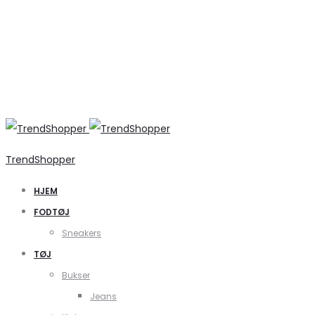
TrendShopper
HJEM
FODTØJ
Sneakers
TØJ
Bukser
Jeans