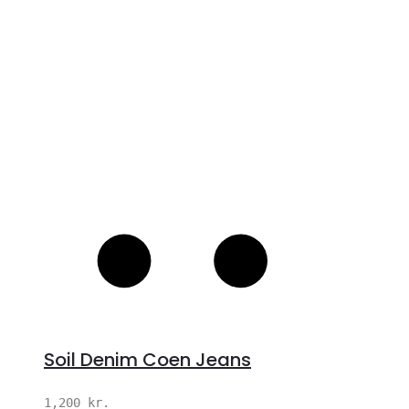
S
Soil Denim Coen Jeans
1,200
kr.