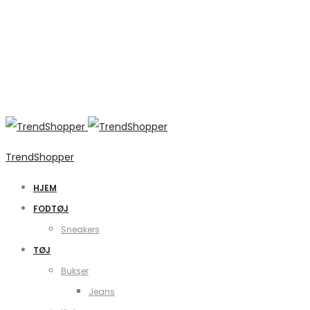
TrendShopper
HJEM
FODTØJ
Sneakers
TØJ
Bukser
Jeans