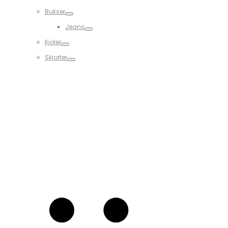
Bukser
Jeans
Kjoler
Skjorter