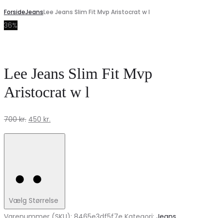
Forside
Jeans
Lee Jeans Slim Fit Mvp Aristocrat w l
36%
Lee Jeans Slim Fit Mvp
Aristocrat w l
Den
Den
700
kr.
450
kr.
oprindelige
aktuelle
pris
pris
var:
er:
700 kr..
450 kr..
Vælg Størrelse
Varenummer (SKU):
8465e3df5f7e
Kategori:
Jeans