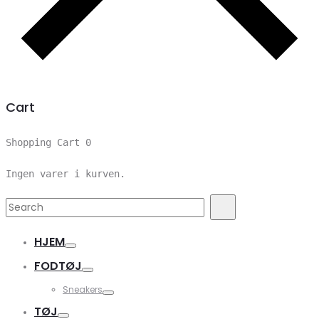
Cart
Shopping Cart
0
Ingen varer i kurven.
Search
Search
for:
HJEM
FODTØJ
Sneakers
TØJ