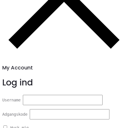
My Account
Log ind
Username
Adgangskode
Husk mig