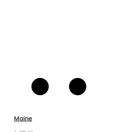
S
Maine