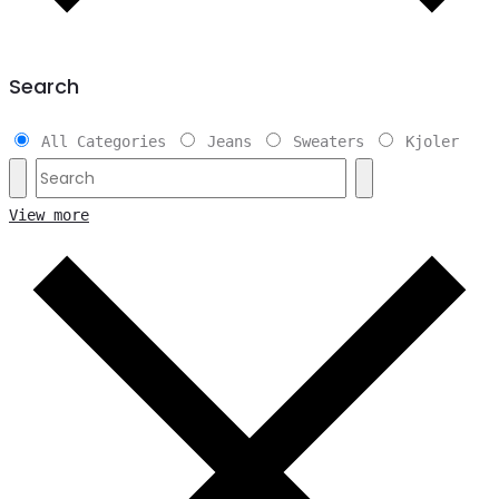
Search
All Categories
Jeans
Sweaters
Kjoler
View more