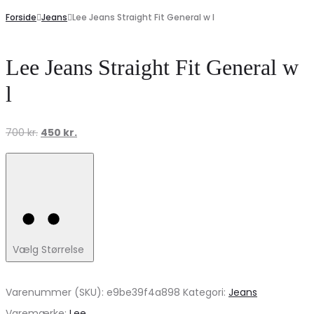
Forside
Jeans
Lee Jeans Straight Fit General w l
Lee Jeans Straight Fit General w
l
Den
Den
700
kr.
450
kr.
oprindelige
aktuelle
pris
pris
var:
er:
700 kr..
450 kr..
Vælg Størrelse
Varenummer (SKU):
e9be39f4a898
Kategori:
Jeans
Varemærke:
Lee