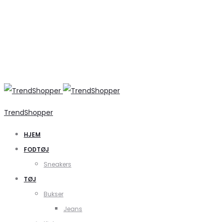
TrendShopper
HJEM
FODTØJ
Sneakers
TØJ
Bukser
Jeans