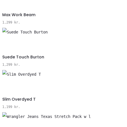
Vælg
Max Work Beam
Størrelse
1,299
kr.
Vælg
Suede Touch Burton
Størrelse
1,299
kr.
Vælg
Slim Overdyed T
Størrelse
1,199
kr.