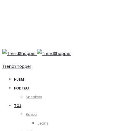
TrendShopper
HJEM
FODTØJ
Sneakers
TØJ
Bukser
Jeans