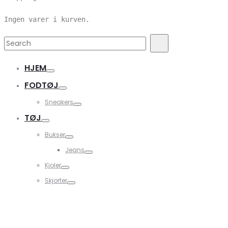
Ingen varer i kurven.
Search
Search
for:
HJEM
FODTØJ
Sneakers
TØJ
Bukser
Jeans
Kjoler
Skjorter