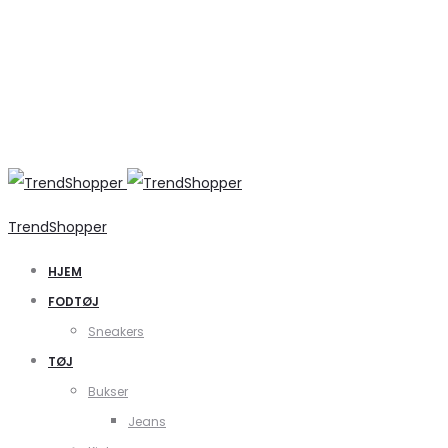
TrendShopper
HJEM
FODTØJ
Sneakers
TØJ
Bukser
Jeans