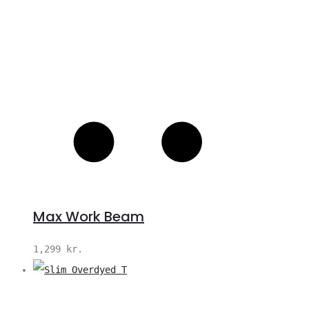
Max Work Beam
1,299
kr.
V