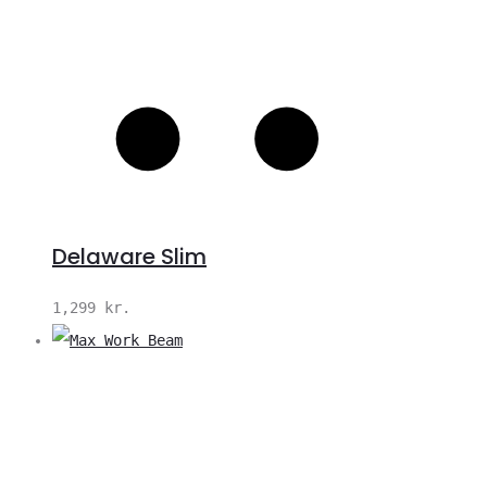
Delaware Slim
1,299
kr.
V
S