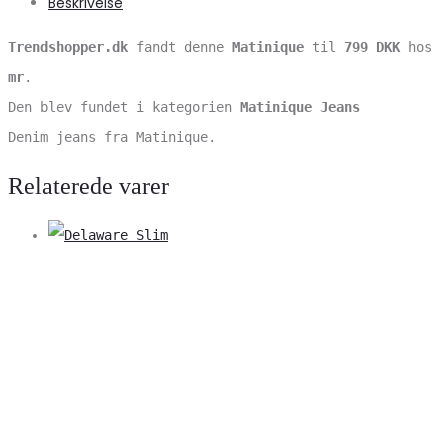
Beskrivelse
Trendshopper.dk
fandt denne
Matinique
til
799 DKK
hos
mr
.
Den blev fundet i kategorien
Matinique Jeans
Denim jeans fra Matinique.
Relaterede varer
V
S