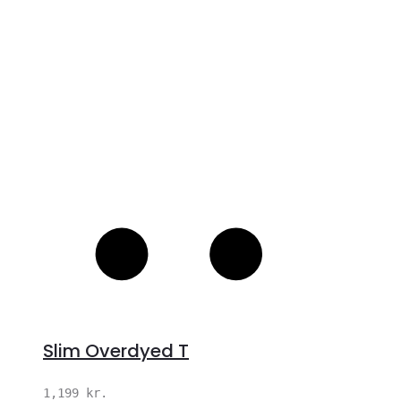
S
Slim Overdyed T
1,199
kr.