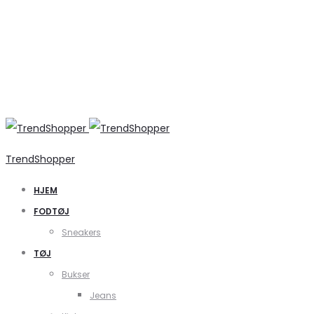
TrendShopper
HJEM
FODTØJ
Sneakers
TØJ
Bukser
Jeans