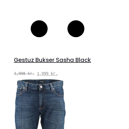
Gestuz Bukser Sasha Black
Den
Den
3,998
kr.
1,999
kr.
oprindelige
aktuelle
pris
pris
var:
er:
3,998 kr..
1,999 kr..