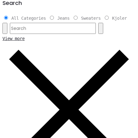
Search
All Categories
Jeans
Sweaters
Kjoler
View more