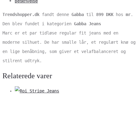
Beskrivelse
Trendshopper.dk
fandt denne
Gabba
til
899 DKK
hos
mr
.
Den blev fundet i kategorien
Gabba Jeans
Marc er et par tidløse regular fit jeans med en
moderne silhuet. De har smalle lår, et regulært knæ og
en lige benåbning, som giver et velafbalanceret og
stilrent udtryk.
Relaterede varer
V
S