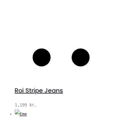
Roi Stripe Jeans
1,199
kr.
V
S