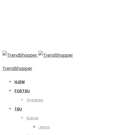
TrendShopper
HJEM
FODTØJ
Sneakers
TØJ
Bukser
Jeans