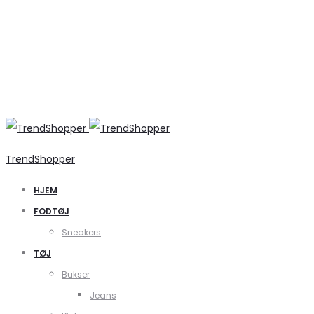
TrendShopper
HJEM
FODTØJ
Sneakers
TØJ
Bukser
Jeans