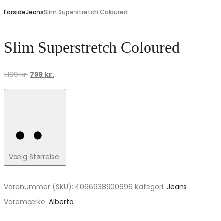
Forside
Jeans
Slim Superstretch Coloured
Slim Superstretch Coloured
Den
Den
1,199
kr.
799
kr.
oprindelige
aktuelle
pris
pris
var:
er:
1,199 kr..
799 kr..
Vælg Størrelse
Varenummer (SKU):
4066938900696
Kategori:
Jeans
Varemærke:
Alberto