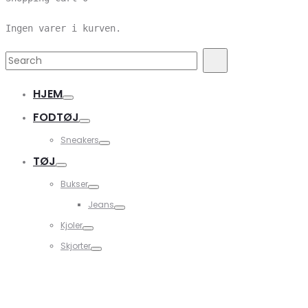
Ingen varer i kurven.
Search
Search
for:
HJEM
FODTØJ
Sneakers
TØJ
Bukser
Jeans
Kjoler
Skjorter