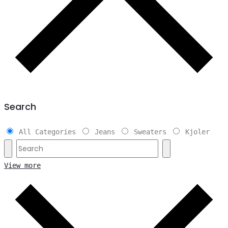
Search
All Categories
Jeans
Sweaters
Kjoler
View more