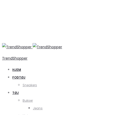
TrendShopper
HJEM
FODTØJ
Sneakers
TØJ
Bukser
Jeans