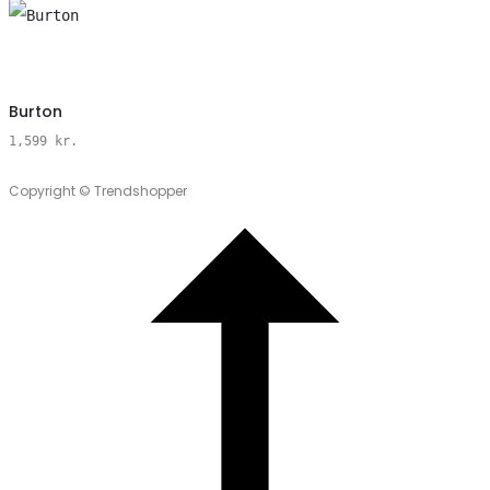
Vælg
Burton
Størrelse
1,599
kr.
Copyright © Trendshopper