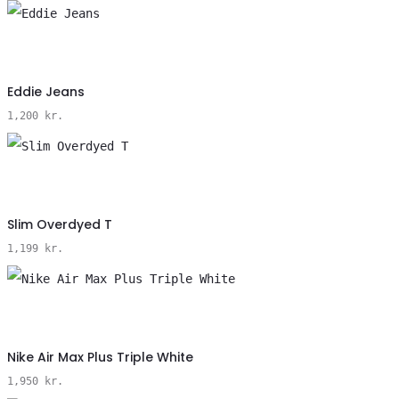
Vælg
Eddie Jeans
Størrelse
1,200
kr.
Vælg
Slim Overdyed T
Størrelse
1,199
kr.
Vælg
Nike Air Max Plus Triple White
Størrelse
1,950
kr.