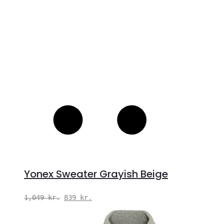
Yonex Sweater Grayish Beige
Den
Den
1,049
kr.
839
kr.
oprindelige
aktuelle