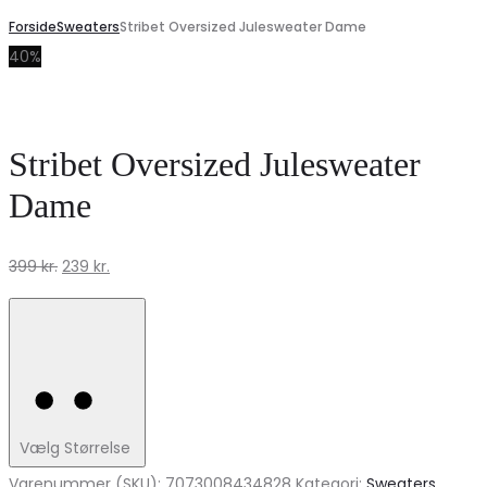
Forside
Sweaters
Stribet Oversized Julesweater Dame
40%
Stribet Oversized Julesweater
Dame
Den
Den
399
kr.
239
kr.
oprindelige
aktuelle
pris
pris
var:
er:
399 kr..
239 kr..
Vælg Størrelse
Varenummer (SKU):
7073008434828
Kategori:
Sweaters