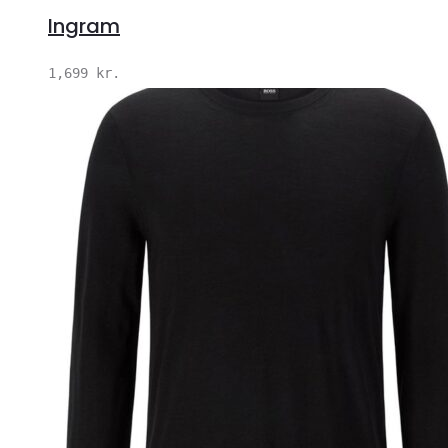
Ingram
1,699
kr.