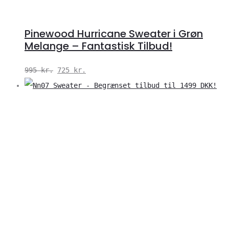
Pinewood Hurricane Sweater i Grøn
Melange – Fantastisk Tilbud!
Den
Den
995
kr.
725
kr.
oprindelige
aktuelle
pris
pris
V
var:
er:
S
995 kr..
725 kr..