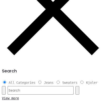
Search
All Categories
Jeans
Sweaters
Kjoler
View more