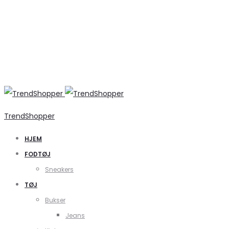
TrendShopper
HJEM
FODTØJ
Sneakers
TØJ
Bukser
Jeans