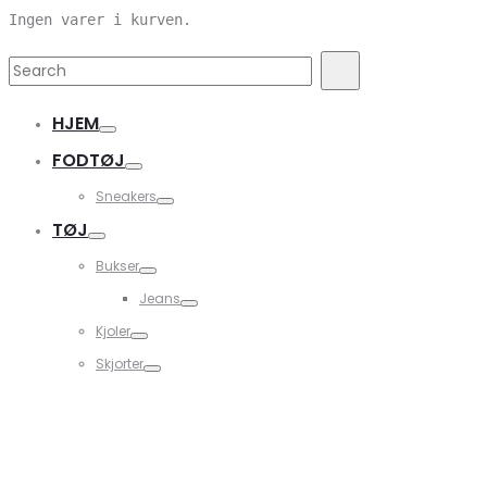
Ingen varer i kurven.
Search
Search
for:
HJEM
FODTØJ
Sneakers
TØJ
Bukser
Jeans
Kjoler
Skjorter