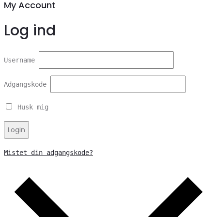
My Account
Log ind
Username
Adgangskode
Husk mig
Login
Mistet din adgangskode?