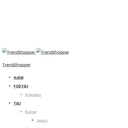
TrendShopper
HJEM
FODTØJ
Sneakers
TØJ
Bukser
Jeans