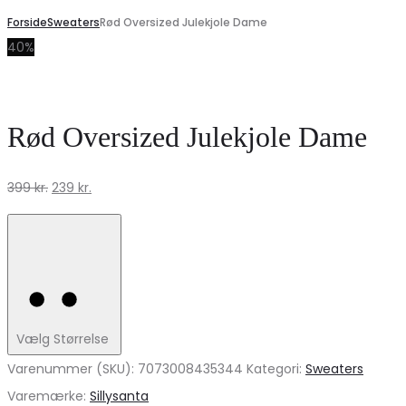
Forside
Sweaters
Rød Oversized Julekjole Dame
40%
Rød Oversized Julekjole Dame
Den
Den
399
kr.
239
kr.
oprindelige
aktuelle
pris
pris
var:
er:
399 kr..
239 kr..
Vælg Størrelse
Varenummer (SKU):
7073008435344
Kategori:
Sweaters
Varemærke:
Sillysanta