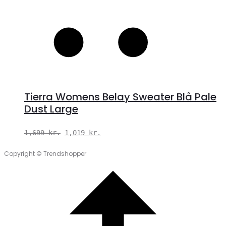
Tierra Womens Belay Sweater Blå Pale
Dust Large
Den
Den
1,699
kr.
1,019
kr.
oprindelige
aktuelle
Copyright © Trendshopper
pris
pris
var:
er:
1,699 kr..
1,019 kr..