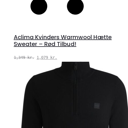
Aclima Kvinders Warmwool Hætte
Sweater – Rød Tilbud!
Den
Den
1,349
kr.
1,079
kr.
oprindelige
aktuelle
pris
pris
var:
er:
1,349 kr..
1,079 kr..