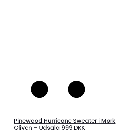
S
Pinewood Hurricane Sweater i Mørk
Oliven – Udsalg 999 DKK