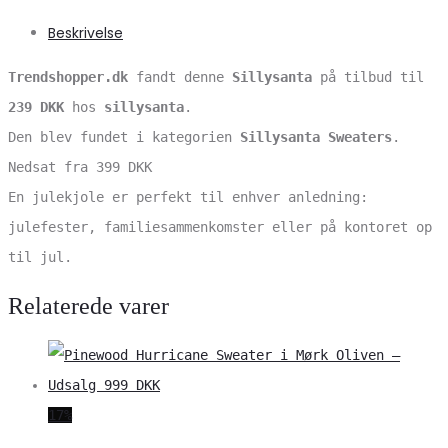
Beskrivelse
Trendshopper.dk
fandt denne
Sillysanta
på tilbud til
239 DKK
hos
sillysanta
.
Den blev fundet i kategorien
Sillysanta Sweaters
.
Nedsat fra 399 DKK
En julekjole er perfekt til enhver anledning:
julefester, familiesammenkomster eller på kontoret op
til jul.
Relaterede varer
17%
V