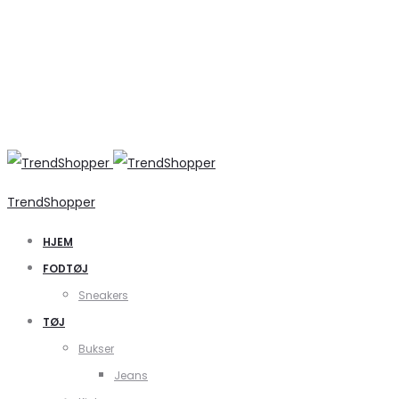
TrendShopper
HJEM
FODTØJ
Sneakers
TØJ
Bukser
Jeans