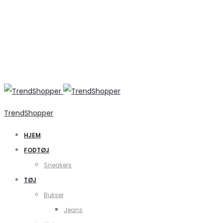
TrendShopper
HJEM
FODTØJ
Sneakers
TØJ
Bukser
Jeans