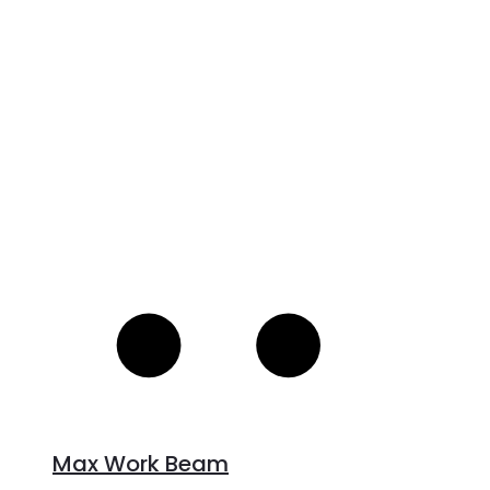
V
S
Max Work Beam