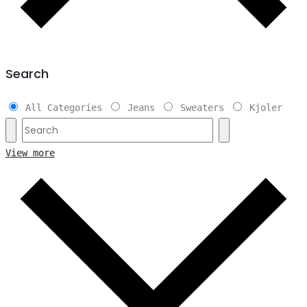
Search
All Categories
Jeans
Sweaters
Kjoler
View more