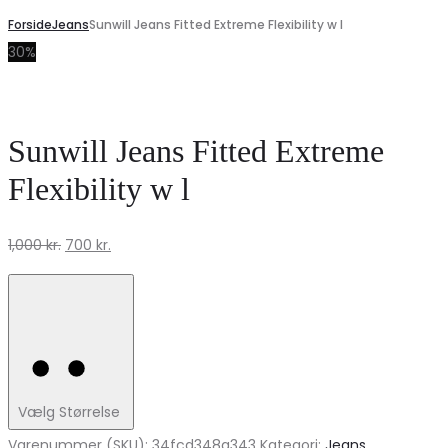
Forside
Jeans
Sunwill Jeans Fitted Extreme Flexibility w l
30%
Sunwill Jeans Fitted Extreme
Flexibility w l
Den
Den
1,000
kr.
700
kr.
oprindelige
aktuelle
pris
pris
var:
er:
1,000 kr..
700 kr..
Vælg Størrelse
Varenummer (SKU):
34fcd348a343
Kategori:
Jeans