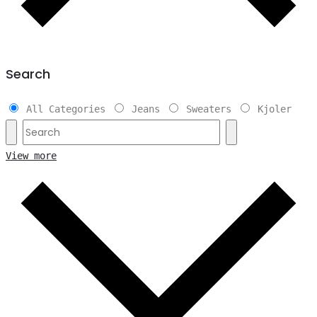
Search
All Categories
Jeans
Sweaters
Kjoler
View more