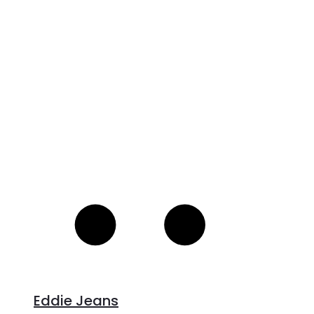
V
S
Eddie Jeans