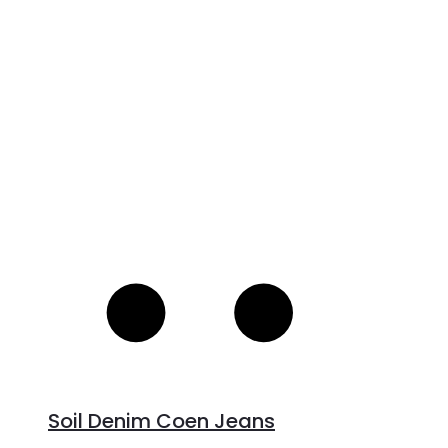
V
S
Soil Denim Coen Jeans