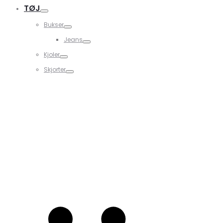
TØJ
Bukser
Jeans
Kjoler
Skjorter