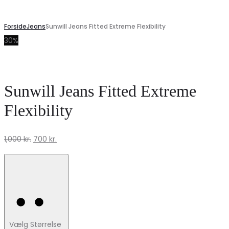
Forside
Jeans
Sunwill Jeans Fitted Extreme Flexibility
30%
Sunwill Jeans Fitted Extreme
Flexibility
Den
Den
1,000
kr.
700
kr.
oprindelige
aktuelle
pris
pris
var:
er:
1,000 kr..
700 kr..
Vælg Størrelse