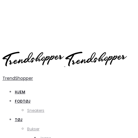
TrendShopper
HJEM
FODTØJ
Sneakers
TØJ
Bukser