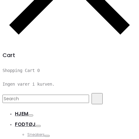
Cart
Shopping Cart
0
Ingen varer i kurven.
Search
Search
for:
HJEM
FODTØJ
Sneakers