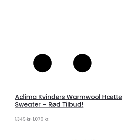
Aclima Kvinders Warmwool Hætte
Sweater – Rød Tilbud!
Den
Den
1,349
kr.
1,079
kr.
oprindelige
aktuelle
pris
pris