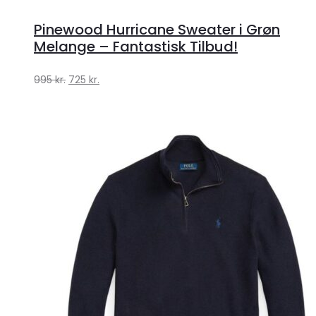
Pinewood Hurricane Sweater i Grøn
Melange – Fantastisk Tilbud!
Den
Den
995
kr.
725
kr.
oprindelige
aktuelle
pris
pris
var:
er:
995 kr..
725 kr..