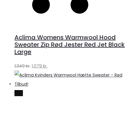
Aclima Womens Warmwool Hood
Sweater Zip Rød Jester Red Jet Black
Large
Den
Den
1,349
kr.
1,079
kr.
oprindelige
aktuelle
pris
pris
var:
er:
20%
1,349 kr..
1,079 kr..
S