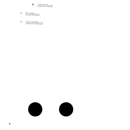
Jeans
Kjoler
Skjorter