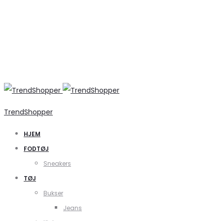
TrendShopper
HJEM
FODTØJ
Sneakers
TØJ
Bukser
Jeans