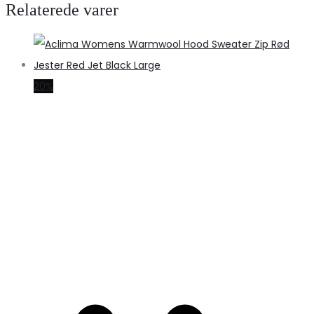
Relaterede varer
20%
S