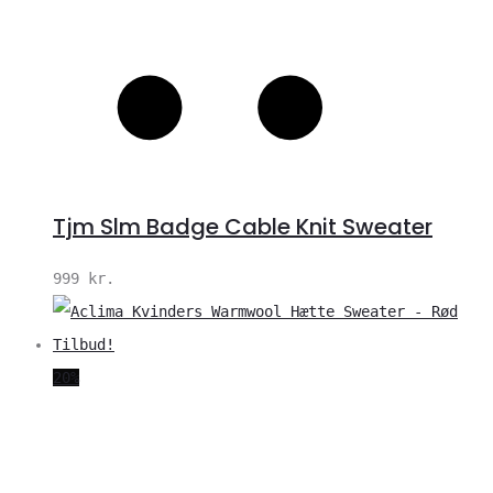
Tjm Slm Badge Cable Knit Sweater
999
kr.
20%
V
S