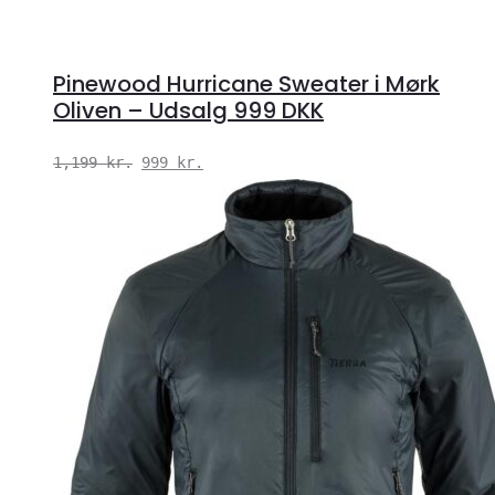
Pinewood Hurricane Sweater i Mørk
Oliven – Udsalg 999 DKK
Den
Den
1,199
kr.
999
kr.
oprindelige
aktuelle
pris
pris
var:
er:
1,199 kr..
999 kr..