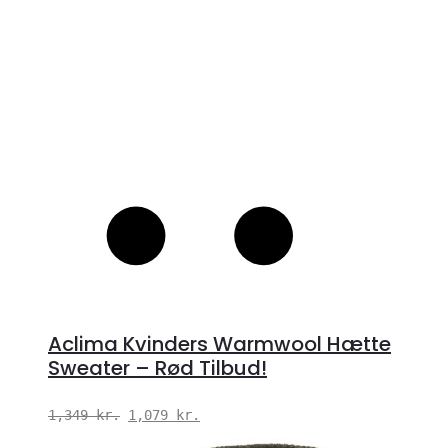
Aclima Kvinders Warmwool Hætte
Sweater – Rød Tilbud!
Den
Den
1,349
kr.
1,079
kr.
oprindelige
aktuelle