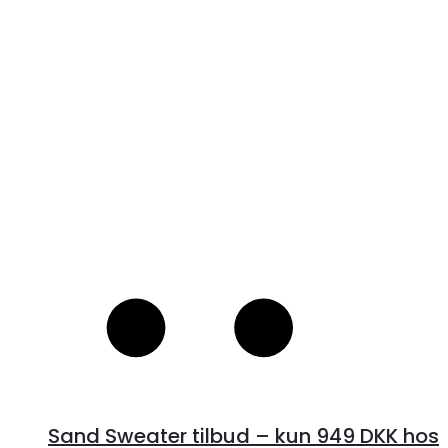
V
S
Sand Sweater tilbud – kun 949 DKK hos