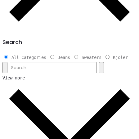
Search
All Categories
Jeans
Sweaters
Kjoler
View more