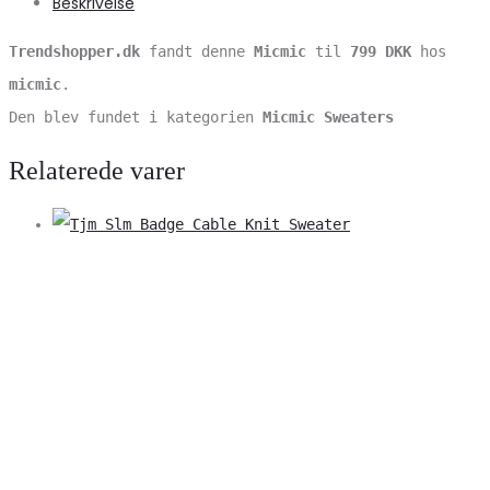
Beskrivelse
Trendshopper.dk
fandt denne
Micmic
til
799 DKK
hos
micmic
.
Den blev fundet i kategorien
Micmic Sweaters
Relaterede varer
V
S