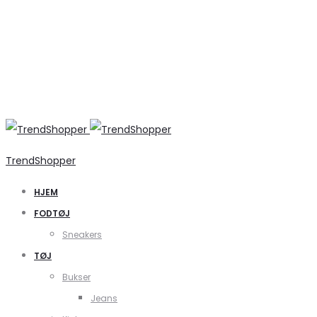
TrendShopper
HJEM
FODTØJ
Sneakers
TØJ
Bukser
Jeans