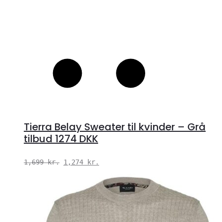
Tierra Belay Sweater til kvinder – Grå
tilbud 1274 DKK
Den
Den
1,699
kr.
1,274
kr.
oprindelige
aktuelle
pris
pris
var:
er:
1,699 kr..
1,274 kr..