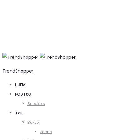
TrendShopper
HJEM
FODTØJ
Sneakers
TØJ
Bukser
Jeans