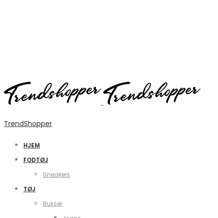
TrendShopper
HJEM
FODTØJ
Sneakers
TØJ
Bukser