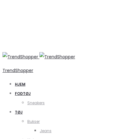
TrendShopper
HJEM
FODTØJ
Sneakers
TØJ
Bukser
Jeans