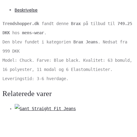
Beskrivelse
Trendshopper.dk
fandt denne
Brax
på tilbud til
749.25
DKK
hos
mens-wear
.
Den blev fundet i kategorien
Brax Jeans
. Nedsat fra
999 DKK
Model: Chuck. Farve: Blue black. Kvalitet: 63 bomuld,
16 polyester, 11 modal og 6 Elastomultiester.
Leveringstid: 3-6 hverdage.
Relaterede varer
V
S