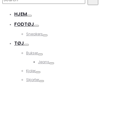
for:
HJEM
FODTØJ
Sneakers
TØJ
Bukser
Jeans
Kjoler
Skjorter