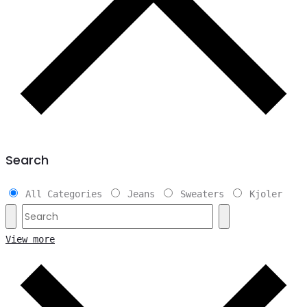
Search
All Categories
Jeans
Sweaters
Kjoler
View more