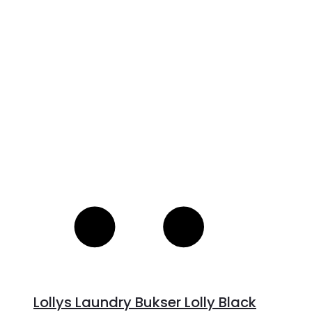
V
S
Lollys Laundry Bukser Lolly Black