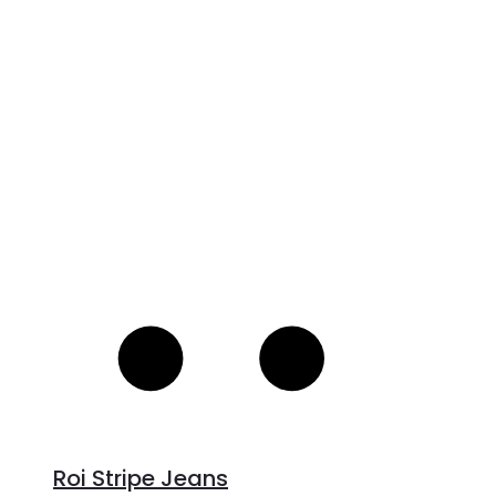
V
S
Roi Stripe Jeans