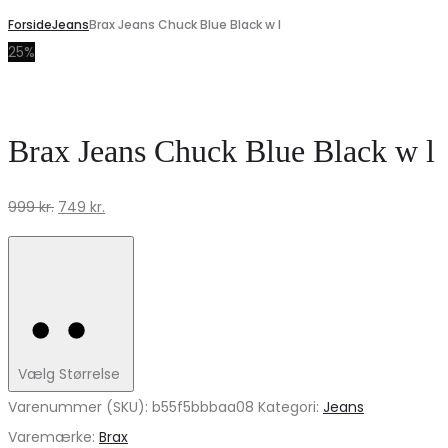
Forside
Jeans
Brax Jeans Chuck Blue Black w l
25%
Brax Jeans Chuck Blue Black w l
Den
Den
999
kr.
749
kr.
oprindelige
aktuelle
pris
pris
var:
er:
999 kr..
749 kr..
Vælg Størrelse
Varenummer (SKU):
b55f5bbbaa08
Kategori:
Jeans
Varemærke:
Brax