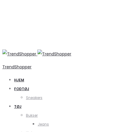
TrendShopper
HJEM
FODTØJ
Sneakers
TØJ
Bukser
Jeans