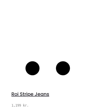
S
Roi Stripe Jeans
1,199
kr.