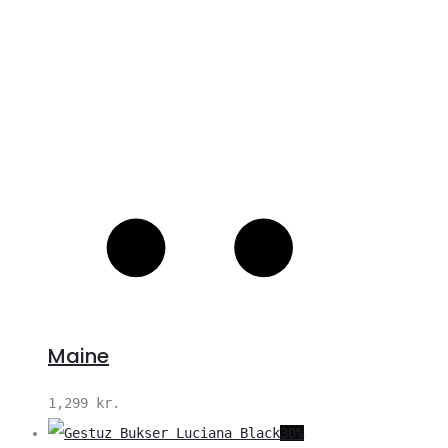
Maine
1,299
kr.
30%