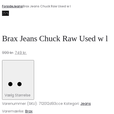
Forside
Jeans
Brax Jeans Chuck Raw Used w l
25%
Brax Jeans Chuck Raw Used w l
Den
Den
999
kr.
749
kr.
oprindelige
aktuelle
pris
pris
var:
er:
999 kr..
749 kr..
Vælg Størrelse
Varenummer (SKU):
712012d93cce
Kategori:
Jeans
Varemærke:
Brax