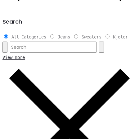
Search
All Categories
Jeans
Sweaters
Kjoler
View more