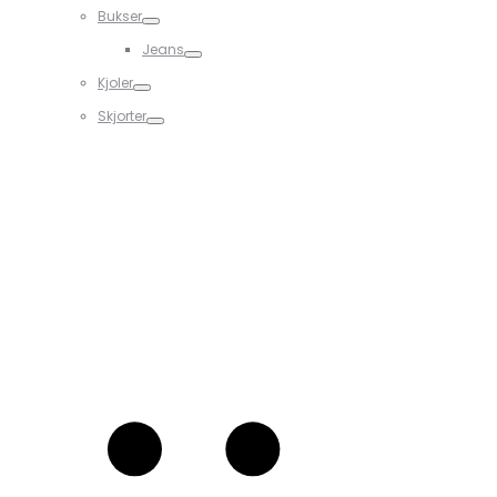
Bukser
Jeans
Kjoler
Skjorter