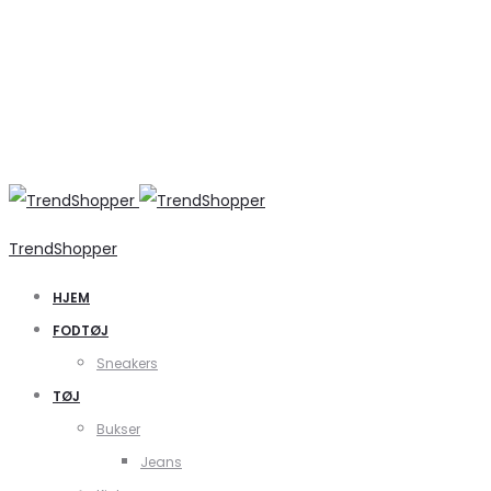
TrendShopper
HJEM
FODTØJ
Sneakers
TØJ
Bukser
Jeans