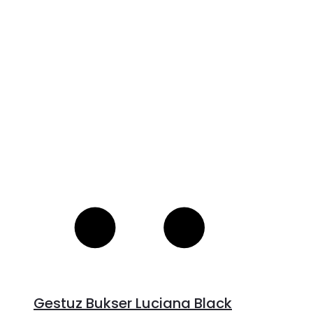
V
S
Gestuz Bukser Luciana Black