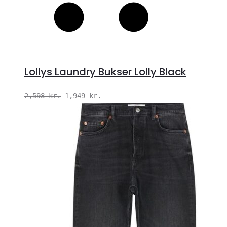
Lollys Laundry Bukser Lolly Black
Den
Den
2,598
kr.
1,949
kr.
oprindelige
aktuelle
pris
pris
var:
er:
2,598 kr..
1,949 kr..