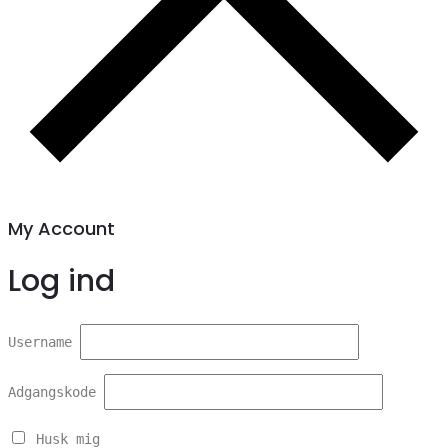
My Account
Log ind
Username
Adgangskode
Husk mig