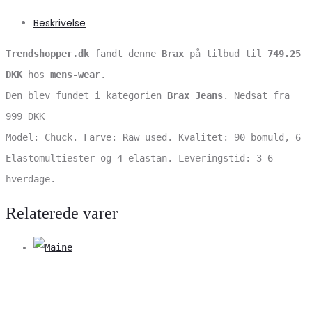
Beskrivelse
Trendshopper.dk
fandt denne
Brax
på tilbud til
749.25
DKK
hos
mens-wear
.
Den blev fundet i kategorien
Brax Jeans
. Nedsat fra
999 DKK
Model: Chuck. Farve: Raw used. Kvalitet: 90 bomuld, 6
Elastomultiester og 4 elastan. Leveringstid: 3-6
hverdage.
Relaterede varer
V
S