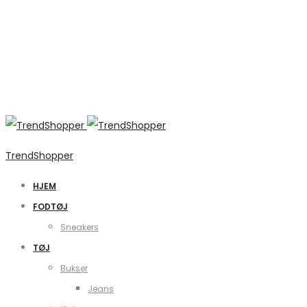
TrendShopper
HJEM
FODTØJ
Sneakers
TØJ
Bukser
Jeans