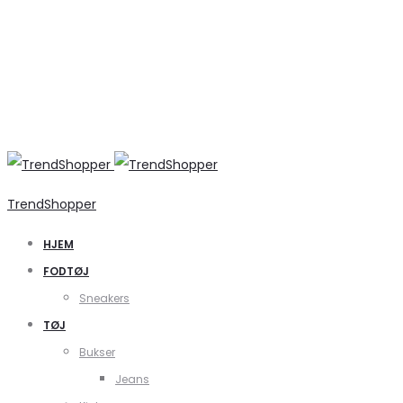
TrendShopper
HJEM
FODTØJ
Sneakers
TØJ
Bukser
Jeans