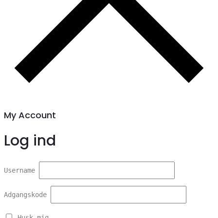
My Account
Log ind
Username
Adgangskode
Husk mig