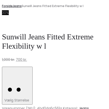
Forside
Jeans
Sunwill Jeans Fitted Extreme Flexibility w l
30%
Sunwill Jeans Fitted Extreme
Flexibility w l
Den
Den
1,000
kr.
700
kr.
oprindelige
aktuelle
pris
pris
var:
er:
1,000 kr..
700 kr..
Vælg Størrelse
Varenummer (SKU):
4bd0da6c561a
Kategori:
Jeans