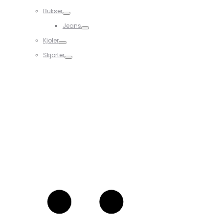
Bukser
Jeans
Kjoler
Skjorter