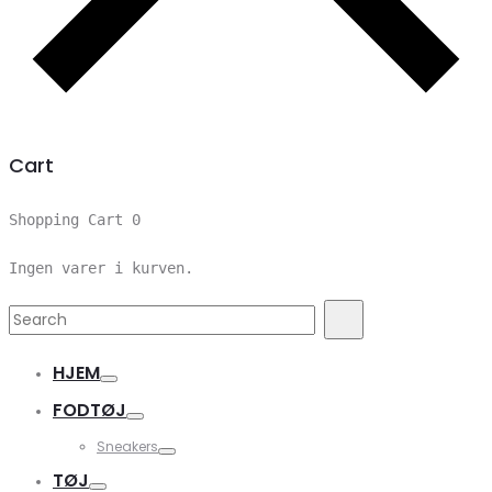
Cart
Shopping Cart
0
Ingen varer i kurven.
Search
Search
for:
HJEM
FODTØJ
Sneakers
TØJ