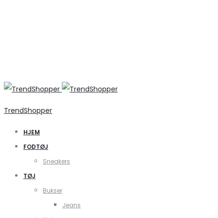
TrendShopper
HJEM
FODTØJ
Sneakers
TØJ
Bukser
Jeans