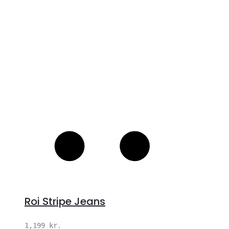
S
Roi Stripe Jeans
1,199
kr.