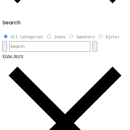
Search
All Categories
Jeans
Sweaters
Kjoler
View more