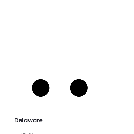
S
Delaware