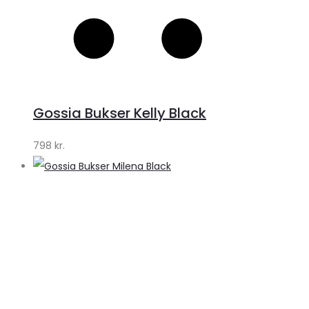
Gossia Bukser Kelly Black
798
kr.
S