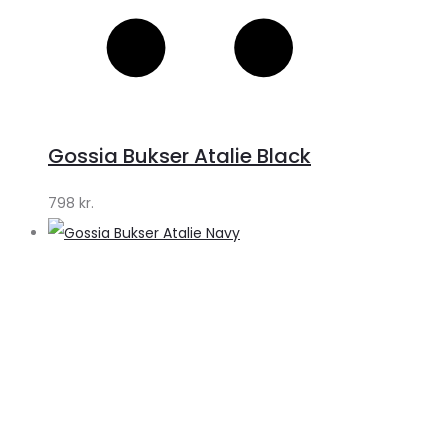
Gossia Bukser Atalie Black
798
kr.
S