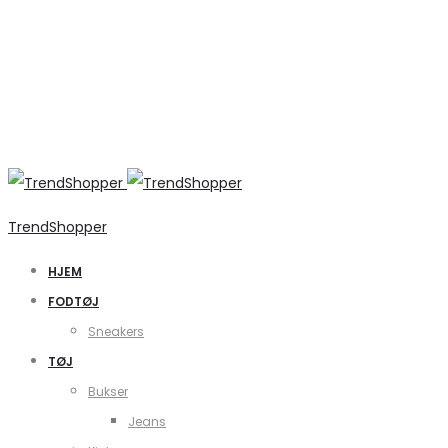
TrendShopper
HJEM
FODTØJ
Sneakers
TØJ
Bukser
Jeans